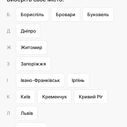
Б
Бориспіль
Бровари
Буковель
Д
Дніпро
Ж
Житомир
З
Запоріжжя
І
Івано-Франківськ
Ірпінь
К
Київ
Кременчук
Кривий Ріг
Л
Львів